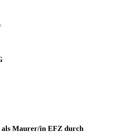
.
G
e als Maurer/in EFZ durch